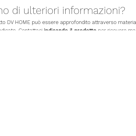
o di ulteriori informazioni?
tto DV HOME può essere approfondito attraverso materiali,
edicate. Contattaci
indicando il prodotto
per ricevere mag
i e supporto personalizzato.
CONTATTI
DV HOME S.r.l.