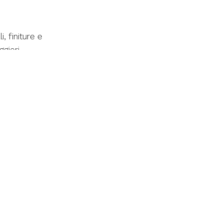
 finiture e
giori
Privacy Policy
PRODOTTI