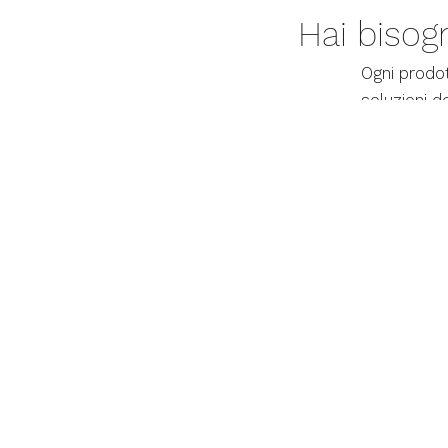
Hai bisogn
Ogni prodo
soluzioni d
informazion